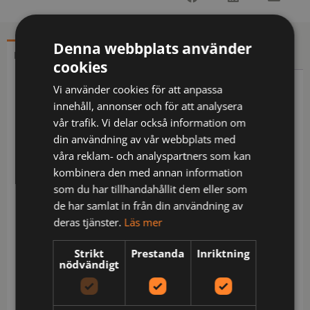
Denna webbplats använder
BESKRIVNING
YTTERLIGARE INFORMATION
cookies
Vi använder cookies för att anpassa
Beskrivning
innehåll, annonser och för att analysera
vår trafik. Vi delar också information om
FAS® bomull / 2 löst hängande CORDURA®-
din användning av vår webbplats med
förstärkta undanstoppningsbara spikfickor fram –
våra reklam- och analyspartners som kan
den ena med extra ficka, den andra med 3 mindre
kombinera den med annan information
fickor och verktygshällor / 2 framfickor med
som du har tillhandahållit dem eller som
öppning från sidan / 2 bakfickor med extra
de har samlat in från din användning av
tygvidd / D-ring / 2 hammarhankar /
deras tjänster.
Läs mer
Tumstocksficka med pennficka, ficka för verktyg
eller extra kniv, 2 knivknappar och hälla / Benficka
Strikt
Prestanda
Inriktning
med tryckknapp, telefonficka och extra ficka med
nödvändigt
hälla för id-kortshållare / Innerbenlängd 25 cm /
OEKO-TEX® certifierad.