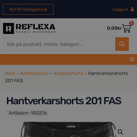
Byt till företagskund
Logga in
0
0.00
kr
Hem
-
Arbetsbyxor
-
Arbetsshorts
-
Hantverkarshorts
201 FAS
Hantverkarshorts 201 FAS
Artikelnr:
100276