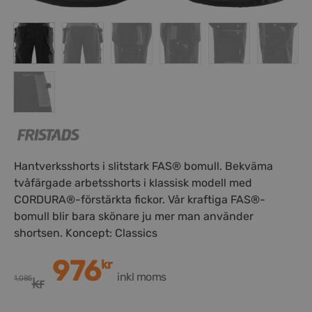
Hantverksshorts i slitstark FAS® bomull. Bekväma
tvåfärgade arbetsshorts i klassisk modell med
CORDURA®-förstärkta fickor. Vår kraftiga FAS®-
bomull blir bara skönare ju mer man använder
shortsen. Koncept: Classics
976
kr
inkl moms
1,085
kr