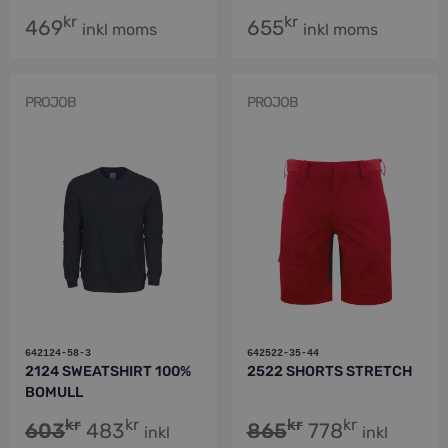
kr
kr
469
655
inkl moms
inkl moms
PROJOB
PROJOB
642124-58-3
642522-35-44
2124 SWEATSHIRT 100%
2522 SHORTS STRETCH
BOMULL
kr
kr
kr
kr
603
483
865
778
inkl
inkl