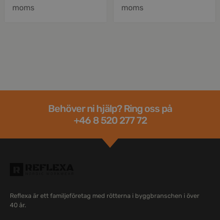
moms
moms
Behöver ni hjälp? Ring oss på
+46 8 520 277 72
Reflexa är ett familjeföretag med rötterna i byggbranschen i över
40 år.