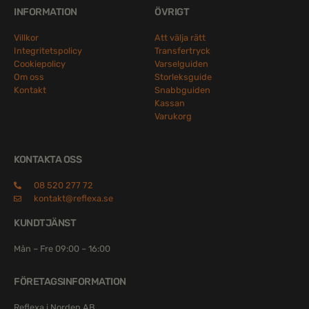
INFORMATION
ÖVRIGT
Villkor
Att välja rätt
Integritetspolicy
Transfertryck
Cookiepolicy
Varselguiden
Om oss
Storleksguide
Kontakt
Snabbguiden
Kassan
Varukorg
KONTAKTA OSS
08 520 277 72
kontakt@reflexa.se
KUNDTJÄNST
Mån – Fre 09:00 – 16:00
FÖRETAGSINFORMATION
Reflexa i Norden AB