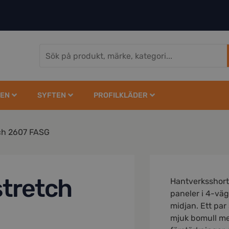
EN
SYFTEN
PROFILKLÄDER
tch 2607 FASG
stretch
Hantverksshort
paneler i 4-väg
midjan. Ett par 
mjuk bomull 