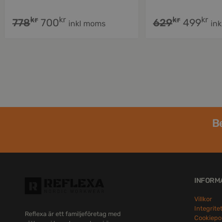
kr
kr
kr
kr
778
700
629
499
inkl moms
in
Be
INFORM
Villkor
Integrite
Reflexa är ett familjeföretag med
Cookiepo