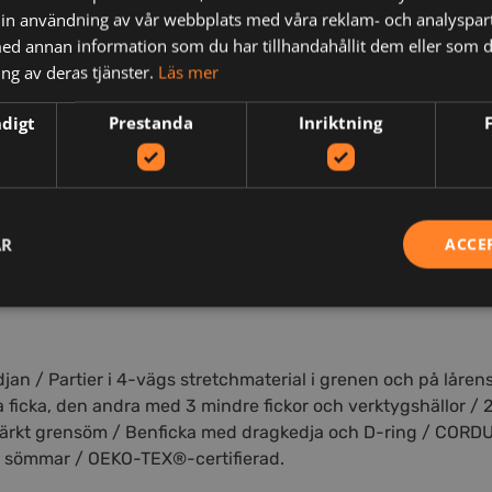
in användning av vår webbplats med våra reklam- och analyspar
d annan information som du har tillhandahållit dem eller som d
ng av deras tjänster.
Läs mer
ndigt
Prestanda
Inriktning
N
AR
ACCE
jan / Partier i 4-vägs stretchmaterial i grenen och på låren
icka, den andra med 3 mindre fickor och verktygshällor / 2
tärkt grensöm / Benficka med dragkedja och D-ring / CORD
ls sömmar / OEKO-TEX®-certifierad.