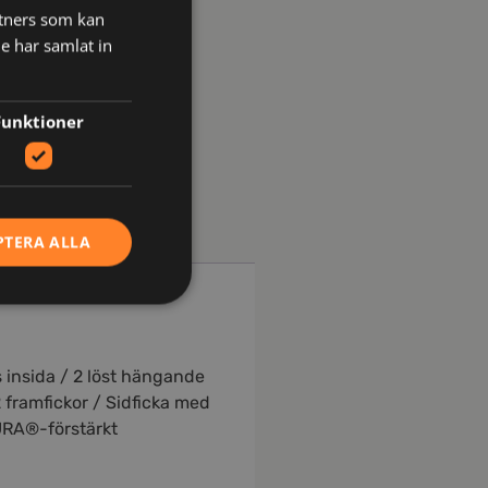
tners som kan
e har samlat in
Funktioner
PTERA ALLA
s insida / 2 löst hängande
 framfickor / Sidficka med
URA®-förstärkt