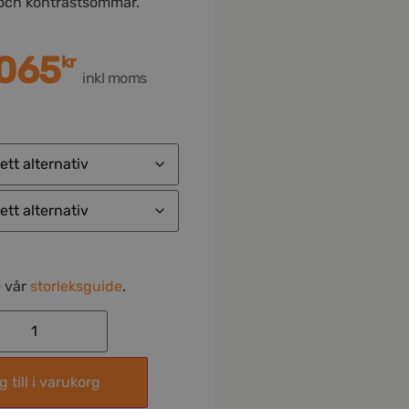
 och kontrastsömmar.
,065
kr
inkl moms
e vår
storleksguide
.
 till i varukorg