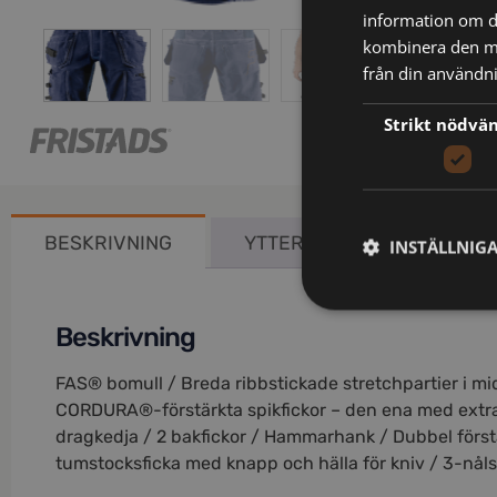
information om d
kombinera den me
från din användni
Strikt nödvä
BESKRIVNING
YTTERLIGARE INFORMATIO
INSTÄLLNIG
Beskrivning
FAS® bomull / Breda ribbstickade stretchpartier i mid
CORDURA®-förstärkta spikfickor – den ena med extra f
dragkedja / 2 bakfickor / Hammarhank / Dubbel förs
tumstocksficka med knapp och hälla för kniv / 3-nå