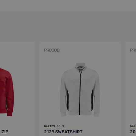
PROJOB
PR
642129-00-3
642
 ZIP
2129 SWEATSHIRT
20