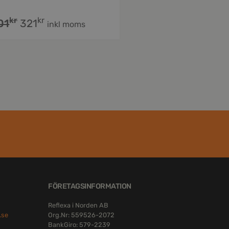
kr
kr
01
321
inkl moms
FÖRETAGSINFORMATION
Reflexa i Norden AB
.se
Org.Nr: 559526-2072
BankGiro: 579-2239