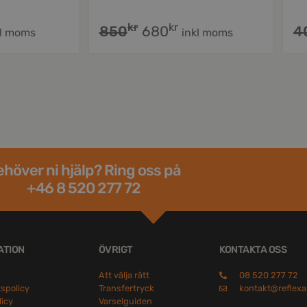
kr
kr
850
680
4
kl moms
inkl moms
höver ni hjälp? Ring oss på
+46 8 520 277 72
ATION
ÖVRIGT
KONTAKTA OSS
Att välja rätt
08 520 277 72
tspolicy
Transfertryck
kontakt@reflexa
licy
Varselguiden