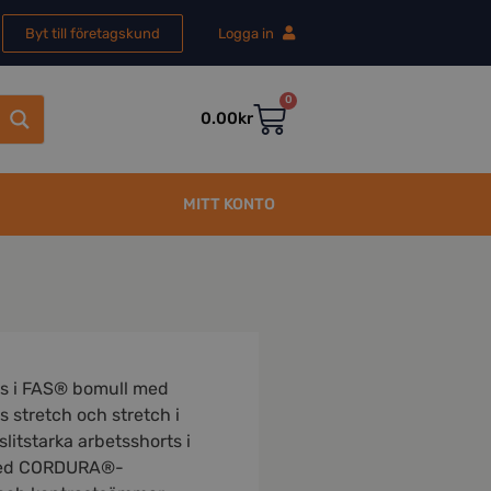
Byt till företagskund
Logga in
0
0.00
kr
MITT KONTO
s i FAS® bomull med
s stretch och stretch i
slitstarka arbetsshorts i
med CORDURA®-