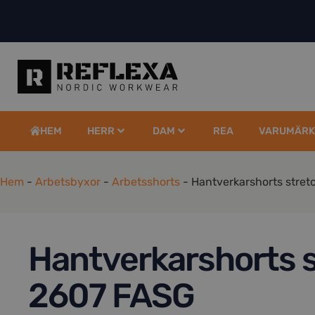
HEM
HERR
DAM
REA
VARUMÄRK
Hem
-
Arbetsbyxor
-
Arbetsshorts
-
Hantverkarshorts stre
Hantverkarshorts 
2607 FASG