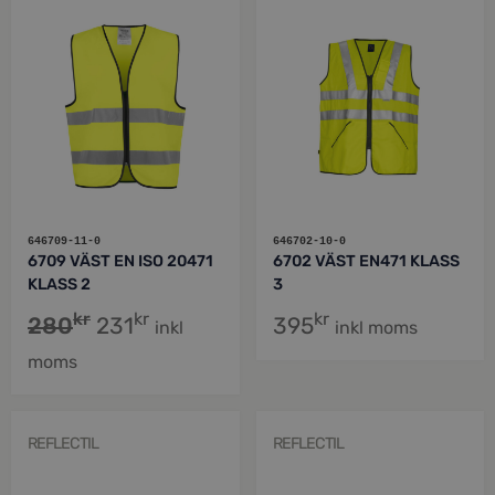
646709-11-0
646702-10-0
6709 VÄST EN ISO 20471
6702 VÄST EN471 KLASS
KLASS 2
3
kr
kr
kr
280
231
395
inkl
inkl moms
moms
REFLECTIL
REFLECTIL