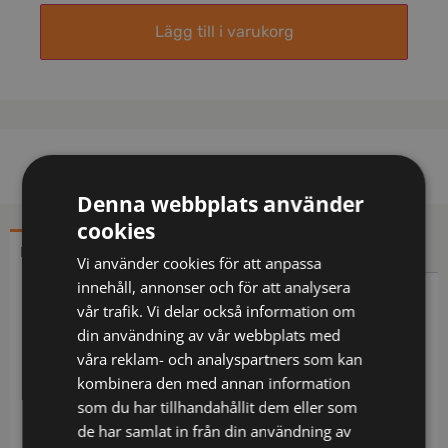
Lägg till i varukorg
Denna webbplats använder
cookies
BESKRIVNING
YTTERLIGARE INFORMATION
Vi använder cookies för att anpassa
innehåll, annonser och för att analysera
Beskrivning
vår trafik. Vi delar också information om
din användning av vår webbplats med
Delvis återvunnet material / Ventilerande
våra reklam- och analyspartners som kan
nätmaterial i rygg och över axlar / Reglerbar vidd
kombinera den med annan information
med extra dragkedja fram / 2 bröstfickor, den ena
som du har tillhandahållit dem eller som
med lock och dold D-ring, den andra med
de har samlat in från din användning av
pennfickor och verktygshällor / 2 rymliga