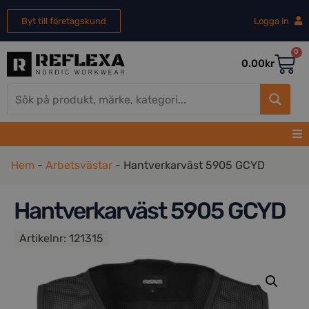
Byt till företagskund
Logga in
0
0.00
kr
Hem
-
Arbetsvästar
-
Hantverkarväst 5905 GCYD
Hantverkarväst 5905 GCYD
Artikelnr:
121315