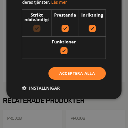
deras tjänster.
Läs mer
bröstfickor med vertikal dragkedja / Knapp och
hälla för kniv / 2 löst hängande CORDURA®-
Strikt
Prestanda
Inriktning
nödvändigt
förstärkta spikfickor – den ena med 3 fickor och
verktygshällor, den andra med verktygsficka och
hällor, fickorna kan fästas på insidan med
tryckknappar / 2 löst hängande CORDURA®-
Funktioner
förstärkta bakfickor med reflexer – den ena med
extra verktygsficka / Löst hängande fickor är
nitförstärkta / Bälteshällor / Förlängd rygg / OEKO-
TEX®-certifierad.
ACCEPTERA ALLA
INSTÄLLNIGAR
RELATERADE PRODUKTER
PROJOB
PROJOB