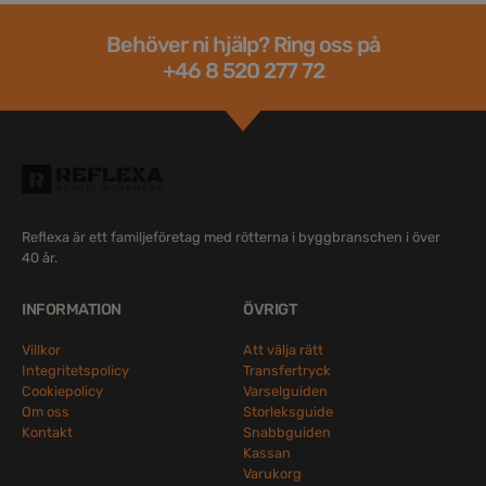
Behöver ni hjälp? Ring oss på
+46 8 520 277 72
Reflexa är ett familjeföretag med rötterna i byggbranschen i över
40 år.
INFORMATION
ÖVRIGT
Villkor
Att välja rätt
Integritetspolicy
Transfertryck
Cookiepolicy
Varselguiden
Om oss
Storleksguide
Kontakt
Snabbguiden
Kassan
Varukorg