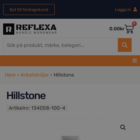
Byt till företagskund
Logga in
0
0.00
kr
Hem
-
Arbetströjor
-
Hillstone
Hillstone
Artikelnr:
134058-100-4