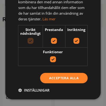
kombinera den med annan information
som du har tillhandahållit dem eller som
de har samlat in från din användning av
RELATERADE PRODUKTER
deras tjänster.
Läs mer
Strikt
Prestanda
Inriktning
nödvändigt
COTTOVER
DAD
Funktioner
ACCEPTERA ALLA
INSTÄLLNIGAR
141003-100-2
134054-100-3
Crew Neck Unisex
Parkes