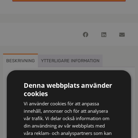
BESKRIVNING
YTTERLIGARE INFORMATION
Beskrivning
Denna webbplats använder
Härligt mjuk funktionspiké i smidigt material med
cookies
en struktur som ger ett levande uttryck. Sportigt
Vi använder cookies för att anpassa
utförande med tygkrage och dold knäppning med 3
innehåll, annonser och för att analysera
st diskreta tryckknappar. Raka ärmslut samt sprund
vår trafik. Vi delar också information om
i nederkant. Dammodellen har bystsöm för bättre
din användning av vår webbplats med
passform.
våra reklam- och analyspartners som kan