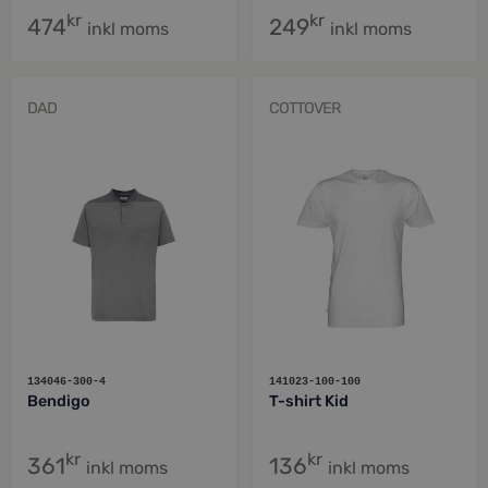
kr
kr
474
249
inkl moms
inkl moms
DAD
COTTOVER
134046-300-4
141023-100-100
Bendigo
T-shirt Kid
kr
kr
361
136
inkl moms
inkl moms