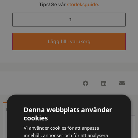
Tips! Se vår
storleksguide
.
Lägg till i varukorg
Denna webbplats använder
BESKRIVNING
YTTERLIGARE INFORMATION
cookies
Beskrivning
Vi använder cookies för att anpassa
innehåll, annonser och för att analysera