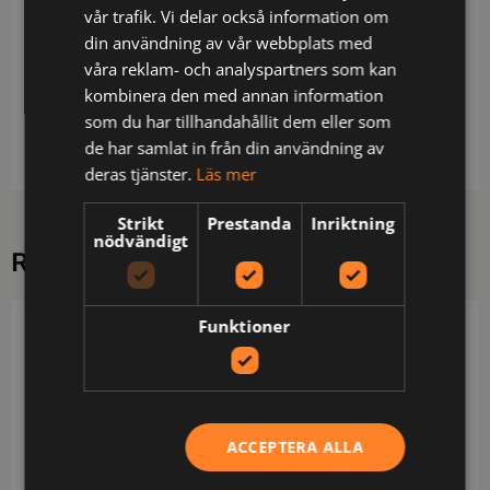
Linning med hällor och resår i sidorna / Dold
vår trafik. Vi delar också information om
dragkedja och tryckknappar / 2 sidfickor med lock /
din användning av vår webbplats med
Bakficka / Reglerbart benslut med tryckknappar /
våra reklam- och analyspartners som kan
Bound seam / Autoklaverbar 121° max 20 min /
kombinera den med annan information
Materialet godkänt enligt EN 1149-3 / ISO klass 7 /
som du har tillhandahållit dem eller som
OEKO-TEX®-certifierad.
de har samlat in från din användning av
deras tjänster.
Läs mer
Strikt
Prestanda
Inriktning
nödvändigt
RELATERADE PRODUKTER
Funktioner
PROJOB
PROJOB
ACCEPTERA ALLA