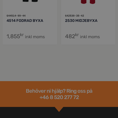
644514-99-44
642530-35-42
4514 FODRAD BYXA
2530 MIDJEBYXA
kr
kr
1,855
482
inkl moms
inkl moms
Behöver ni hjälp? Ring oss på
+46 8 520 277 72