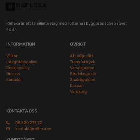
Reflexa är ett familjeföretag med rötterna i byggbranschen i över
40 år.
INFORMATION
ÖVRIGT
Villkor
Att välja rätt
Integritetspolicy
Transfertryck
Cookiepolicy
Varselguiden
Om oss
Storleksguide
Kontakt
Snabbguiden
Kassan
Varukorg
KONTAKTA OSS
08 520 277 72
kontakt@reflexa.se
KUNDTJÄNST