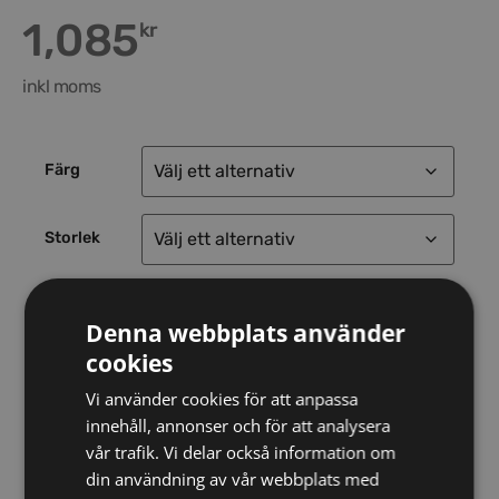
1,085
kr
inkl moms
Färg
Storlek
Denna webbplats använder
Tips! Se vår
storleksguide
.
cookies
Vi använder cookies för att anpassa
innehåll, annonser och för att analysera
vår trafik. Vi delar också information om
Lägg till i varukorg
din användning av vår webbplats med