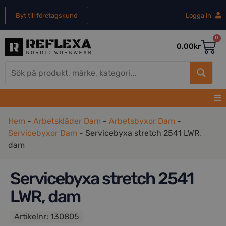
Byt till företagskund
Logga in
0
0.00
kr
Hem
-
Arbetskläder Dam
-
Arbetsbyxor Dam
-
Servicebyxor Dam
-
Servicebyxa stretch 2541 LWR,
dam
Servicebyxa stretch 2541
LWR, dam
Artikelnr:
130805