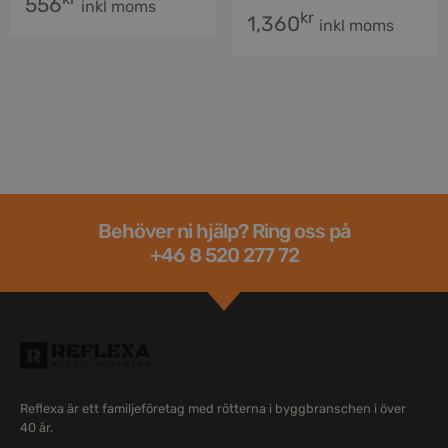
556
inkl moms
kr
1,360
inkl moms
Behöver ni hjälp? Ring oss på
+46 8 520 277 72
Reflexa är ett familjeföretag med rötterna i byggbranschen i över
40 år.