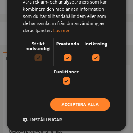
våra reklam- och analyspartners som kan
kombinera den med annan information
som du har tillhandahållit dem eller som
de har samlat in från din användning av
deras tjänster.
Läs mer
Strikt
Prestanda
Inriktning
nödvändigt
BESKRIVNING
YTTERLIGARE INFORMATION
Funktioner
Beskrivning
Lättvikts ripstop-material / Breda partier i 4-vägs
stretch vid midja och sidor samt vid gren och knän
/ 2 framfickor med dragkedja / 2 bakfickor med lock
ACCEPTERA ALLA
/ Dubbel grensöm / Benficka med extra ficka med
lock / Benficka med extra ficka och telefonficka
INSTÄLLNIGAR
med lock / Extra benupplägg, kan förlängas 5 cm /
OEKO-TEX®-certifierad.