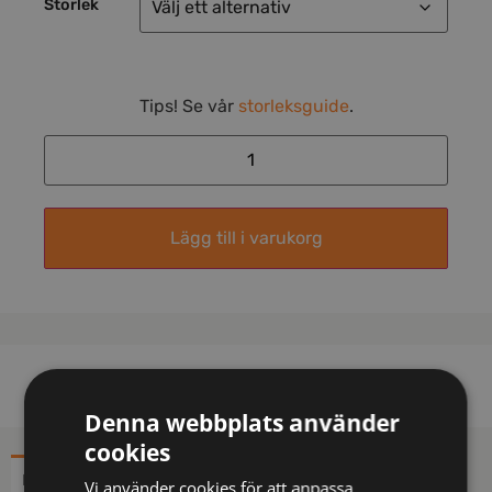
Storlek
Tips! Se vår
storleksguide
.
Lägg till i varukorg
Denna webbplats använder
cookies
BESKRIVNING
YTTERLIGARE INFORMATION
Vi använder cookies för att anpassa