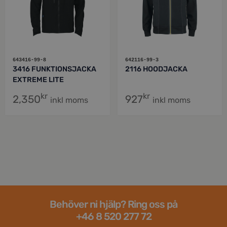
643416-99-8
642116-99-3
3416 FUNKTIONSJACKA
2116 HOODJACKA
EXTREME LITE
kr
kr
2,350
927
inkl moms
inkl moms
Behöver ni hjälp? Ring oss på
+46 8 520 277 72