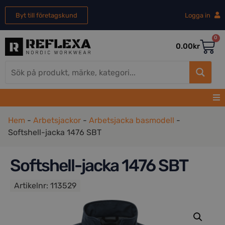
Byt till företagskund
Logga in
0
0.00
kr
Hem
-
Arbetsjackor
-
Arbetsjacka basmodell
-
Softshell-jacka 1476 SBT
Softshell-jacka 1476 SBT
Artikelnr:
113529