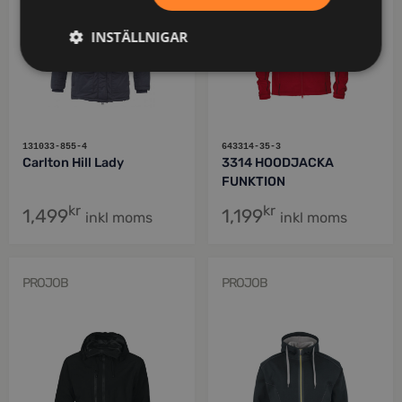
INSTÄLLNIGAR
131033-855-4
643314-35-3
Carlton Hill Lady
3314 HOODJACKA
FUNKTION
kr
kr
1,499
1,199
inkl moms
inkl moms
PROJOB
PROJOB