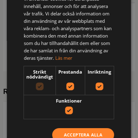
innehåll, annonser och för att analysera
Beskrivning
vår trafik. Vi delar också information om
din användning av vår webbplats med
Vindtät och vattenavvisande med andasfunktion /
våra reklam- och analyspartners som kan
Mekanisk stretch / Borstad insida / Lång dragkedja
kombinera den med annan information
fram / Bröstficka med dragkedja / 2 framfickor med
som du har tillhandahållit dem eller som
dragkedja / Reglerbart ärmslut / Vattenpelare
de har samlat in från din användning av
material 8.000 mm / OEKO-TEX® certifierad.
deras tjänster.
Läs mer
Strikt
Prestanda
Inriktning
nödvändigt
RELATERADE PRODUKTER
Funktioner
DAD
PROJOB
ACCEPTERA ALLA