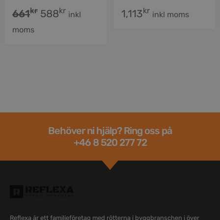
kr
kr
kr
661
588
1,113
inkl
inkl moms
moms
Behöver ni hjälp? Ring oss på
+46 8 520 277 72
Reflexa är ett familjeföretag med rötterna i byggbranschen i över