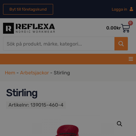
Byt till företagskund
Logga in
0
0.00
kr
Hem
-
Arbetsjackor
-
Stirling
Stirling
Artikelnr:
139015-460-4