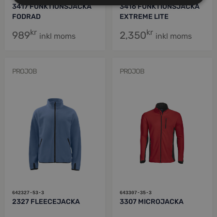
3417 FUNKTIONSJACKA
3416 FUNKTIONSJACKA
FODRAD
EXTREME LITE
kr
kr
989
2,350
inkl moms
inkl moms
PROJOB
PROJOB
642327-53-3
643307-35-3
2327 FLEECEJACKA
3307 MICROJACKA