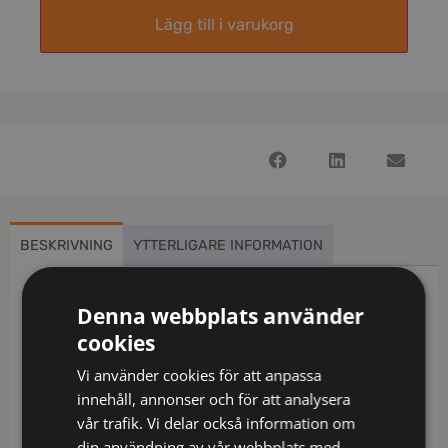
Lägg till i varukorg
BESKRIVNING
YTTERLIGARE INFORMATION
Beskrivning
Denna webbplats använder
cookies
Funktionsjacka i ett vind- och vattenavvisande
material. Jackan är bondad med polyester ripstop
Vi använder cookies för att anpassa
och spandex på utsidan samt värmande
innehåll, annonser och för att analysera
microfleece på insidan. Hel dragkedja fram. Två
vår trafik. Vi delar också information om
sidofickor med dragkedjor. Elastisk dragsko med
din användning av vår webbplats med