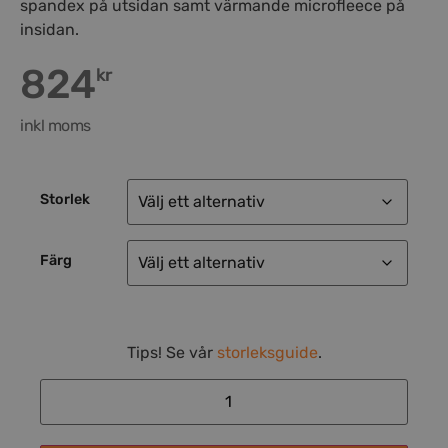
spandex på utsidan samt värmande microfleece på
insidan.
824
kr
inkl moms
Storlek
Färg
Tips! Se vår
storleksguide
.