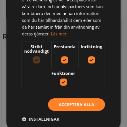
stopper i nederkant.
våra reklam- och analyspartners som kan
kombinera den med annan information
som du har tillhandahållit dem eller som
de har samlat in från din användning av
deras tjänster.
Läs mer
RELATERADE PRODUKTER
Strikt
Prestanda
Inriktning
nödvändigt
PROJOB
PROJOB
Funktioner
ACCEPTERA ALLA
INSTÄLLNIGAR
643417-35-3
643416-99-8