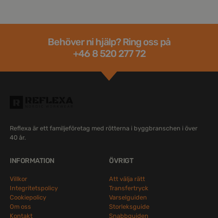
Behöver ni hjälp? Ring oss på
+46 8 520 277 72
Reflexa är ett familjeföretag med rötterna i byggbranschen i över
40 år.
INFORMATION
ÖVRIGT
Villkor
Att välja rätt
Integritetspolicy
Transfertryck
Cookiepolicy
Varselguiden
Om oss
Storleksguide
Kontakt
Snabbguiden