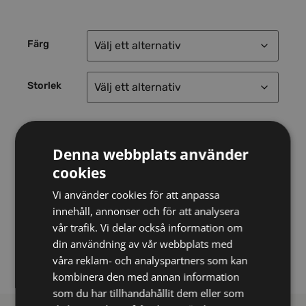
Färg
Storlek
Tips! Se
vår varselguide
för regler och klasser
Denna webbplats använder
samt vår
storleksguide
.
cookies
Vi använder cookies för att anpassa
innehåll, annonser och för att analysera
vår trafik. Vi delar också information om
din användning av vår webbplats med
Lägg till i varukorg
våra reklam- och analyspartners som kan
kombinera den med annan information
som du har tillhandahållit dem eller som