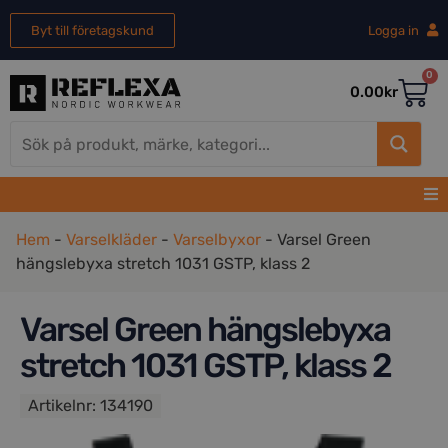
Byt till företagskund
Logga in
0
0.00
kr
Hem
-
Varselkläder
-
Varselbyxor
-
Varsel Green
hängslebyxa stretch 1031 GSTP, klass 2
Varsel Green hängslebyxa
stretch 1031 GSTP, klass 2
Artikelnr:
134190