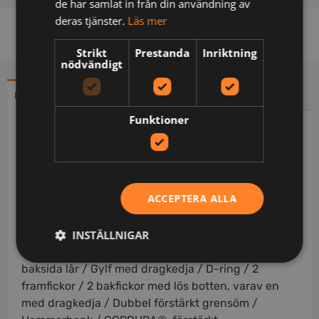
de har samlat in från din användning av
deras tjänster.
Läs mer
Strikt
Prestanda
Inriktning
nödvändigt
BESKRIVNING
YTTERLIGARE INFORMATION
Funktioner
Beskrivning
Delvis biobaserat och återvunnet material /
Miljödeklarerad (EPD) / 4-vägs stretchmaterial /
ACCEPTERA ALLA
Reglerbara elastiska hängslen / Stor bröstficka med
dragkedja och pennficka / Invändig telefonficka /
INSTÄLLNIGAR
Ribbstickade stretchpartier i midjan / Slitstarkt
ripstop-material med 4-vägsstretch på stuss och
baksida lår / Gylf med dragkedja / D-ring / 2
framfickor / 2 bakfickor med lös botten, varav en
med dragkedja / Dubbel förstärkt grensöm /