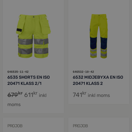
646535-11-42
646532-10-42
6535 SHORTS EN ISO
6532 MIDJEBYXA EN ISO
20471 KLASS 2/1
20471 KLASS 2
kr
kr
kr
679
611
741
inkl
inkl moms
moms
PROJOB
PROJOB