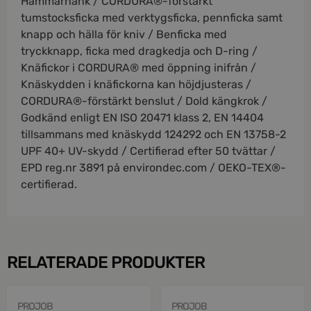
Hammarhank / CORDURA®-förstärkt
tumstocksficka med verktygsficka, pennficka samt
knapp och hälla för kniv / Benficka med
tryckknapp, ficka med dragkedja och D-ring /
Knäfickor i CORDURA® med öppning inifrån /
Knäskydden i knäfickorna kan höjdjusteras /
CORDURA®-förstärkt benslut / Dold kängkrok /
Godkänd enligt EN ISO 20471 klass 2, EN 14404
tillsammans med knäskydd 124292 och EN 13758-2
UPF 40+ UV-skydd / Certifierad efter 50 tvättar /
EPD reg.nr 3891 på environdec.com / OEKO-TEX®-
certifierad.
RELATERADE PRODUKTER
PROJOB
PROJOB