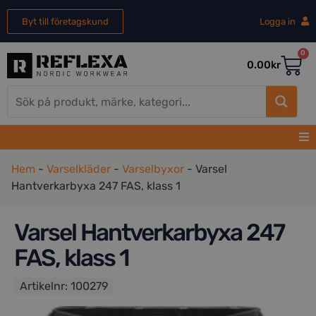
Byt till företagskund
Logga in
0
0.00
kr
Hem
-
Varselkläder
-
Varselbyxor
-
Varsel
Hantverkarbyxa 247 FAS, klass 1
Varsel Hantverkarbyxa 247
FAS, klass 1
Artikelnr:
100279