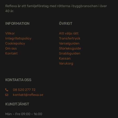
Reflexa är ett familjeföretag med rötterna i byggbranschen i över
40 år.
INFORMATION
ÖVRIGT
Villkor
Att välja rätt
Integritetspolicy
Transfertryck
Cookiepolicy
Varselguiden
Om oss
Storleksguide
Kontakt
Snabbguiden
Kassan
Varukorg
KONTAKTA OSS
08 520 277 72
kontakt@reflexa.se
KUNDTJÄNST
Mån – Fre 09:00 – 16:00