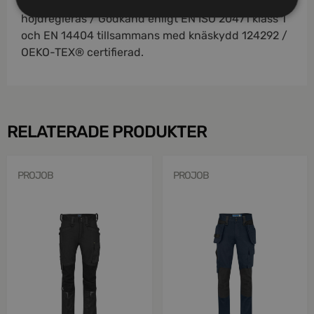
öppning inifrån / Knäskydden i knäfickorna kan
höjdregleras / Godkänd enligt EN ISO 20471 klass 1
och EN 14404 tillsammans med knäskydd 124292 /
OEKO-TEX® certifierad.
RELATERADE PRODUKTER
PROJOB
PROJOB