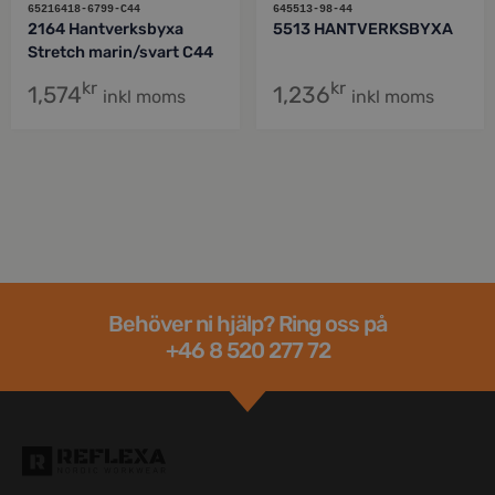
65216418-6799-C44
645513-98-44
2164 Hantverksbyxa
5513 HANTVERKSBYXA
Stretch marin/svart C44
kr
kr
1,574
1,236
inkl moms
inkl moms
Behöver ni hjälp? Ring oss på
+46 8 520 277 72