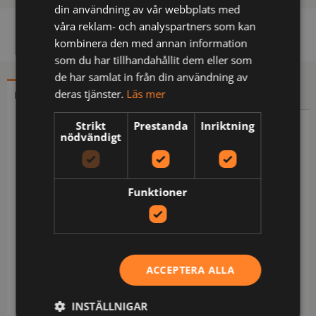
din användning av vår webbplats med
våra reklam- och analyspartners som kan
kombinera den med annan information
som du har tillhandahållit dem eller som
de har samlat in från din användning av
deras tjänster.
Läs mer
BESKRIVNING
YTTERLIGARE INFORMATION
Strikt
Prestanda
Inriktning
Beskrivning
nödvändigt
FAS® bomull / 2 löst hängande CORDURA®-
förstärkta undanstoppningsbara spikfickor – den
Funktioner
ena med extra ficka, den andra med 3 mindre fickor
och verktygshällor / 2 rymliga fram- och bakfickor /
2 hammarhankar / 2 D-ringar / Tumstocksficka i
CORDURA® med pennficka, ficka för verktyg eller
extra kniv, 2 knivknappar och hälla / Benficka med
ACCEPTERA ALLA
tryckknapp, telefonficka och extra ficka med hälla
för id-kortshållare / Knäfickor i CORDURA® med
INSTÄLLNIGAR