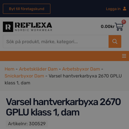
Byt till företagskund
Logga in
0
0.00
kr
Hem
-
Arbetskläder Dam
-
Arbetsbyxor Dam
-
Snickarbyxor Dam
-
Varsel hantverkarbyxa 2670 GPLU
klass 1, dam
Varsel hantverkarbyxa 2670
GPLU klass 1, dam
Artikelnr:
300529