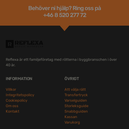
Behöver ni hjälp? Ring oss på
+46 8 520 277 72
Reflexa är ett familjeföretag med rötterna i byggbranschen i över
40 år.
INFORMATION
ÖVRIGT
Villkor
Att välja rätt
Integritetspolicy
Transfertryck
Cookiepolicy
Varselguiden
Om oss
Storleksguide
Kontakt
Snabbguiden
Kassan
Varukorg