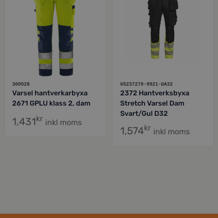
300528
65237270-9921-DA32
Varsel hantverkarbyxa
2372 Hantverksbyxa
2671 GPLU klass 2, dam
Stretch Varsel Dam
Svart/Gul D32
kr
1,431
inkl moms
kr
1,574
inkl moms