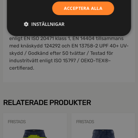
tryckknapp, ficka med lock och kardborrefäste samt
ACCEPTERA ALLA
D-ring / Knäfickor i CORDURA® med öppning
inifrån / Knäskydden i knäfickorna kan höjdjusteras
/ CORDURA®-förstärkning i benslut / Benlängden
INSTÄLLNIGAR
kan förlängas 5 cm eller förkortas 3 cm / Godkänd
enligt EN ISO 20471 klass 1, EN 14404 tillsammans
med knäskydd 124292 och EN 13758-2 UPF 40+ UV-
skydd / Godkänd efter 50 tvättar / Testad för
industritvätt enligt ISO 15797 / OEKO-TEX®-
certifierad.
RELATERADE PRODUKTER
FRISTADS
FRISTADS