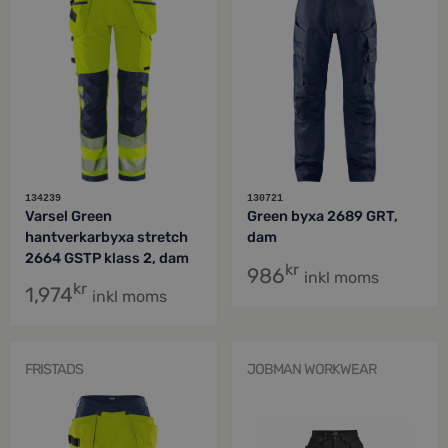
134239
130721
Varsel Green
Green byxa 2689 GRT,
hantverkarbyxa stretch
dam
2664 GSTP klass 2, dam
kr
986
inkl moms
kr
1,974
inkl moms
FRISTADS
JOBMAN WORKWEAR