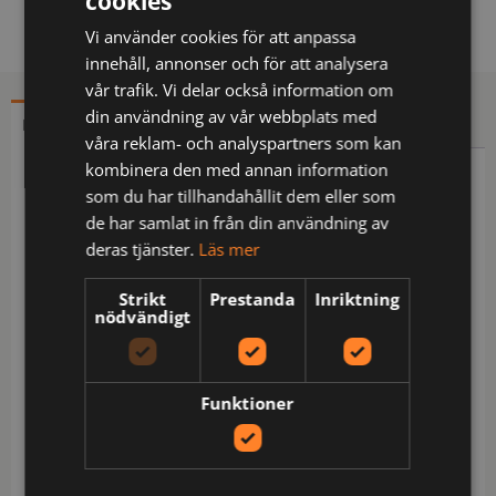
cookies
Vi använder cookies för att anpassa
innehåll, annonser och för att analysera
vår trafik. Vi delar också information om
din användning av vår webbplats med
BESKRIVNING
YTTERLIGARE INFORMATION
våra reklam- och analyspartners som kan
kombinera den med annan information
Beskrivning
som du har tillhandahållit dem eller som
de har samlat in från din användning av
Återvunnen polyester och ekologisk bomull /
deras tjänster.
Läs mer
Ribbstickade stretchpartier i midjan / Dold knapp
fram / 2 löst hängande CORDURA®-förstärkta
Strikt
Prestanda
Inriktning
spikfickor – den ena med 3 mindre fickor och
nödvändigt
verktygshällor och den andra med extra ficka /
Spikfickorna är avtagbara med dold dragkedja / 2
framfickor / 2 bakfickor / Dubbel förstärkt grensöm
Funktioner
/ Hammarhank / CORDURA®-förstärkt
tumstocksficka med verktygsficka, pennficka samt
knapp och hälla för kniv / Benficka med