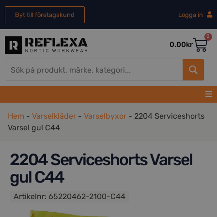
Byt till företagskund
Logga in
0
0.00
kr
Hem
-
Varselkläder
-
Varselbyxor
-
2204 Serviceshorts
Varsel gul C44
2204 Serviceshorts Varsel
gul C44
Artikelnr:
65220462-2100-C44