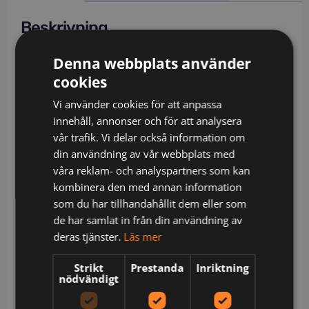
Beskrivning
Shorts i varsel, certifierade klass 1 i storlekar C42-
Denna webbplats använder
46. Certifierade i klass 2 från C48. Lättskött
cookies
polyester/bomull som håller färg och form.
Vi använder cookies för att anpassa
Bakfickor med lock och kardborrestängning.
innehåll, annonser och för att analysera
Benficka med extra fack och lock med
vår trafik. Vi delar också information om
kardborrestängning. Tumstocksficka med
din användning av vår webbplats med
knivhållare.
våra reklam- och analyspartners som kan
Certifierad i varselklass 2 enligt EN ISO 20471 – från
kombinera den med annan information
C48.
som du har tillhandahållit dem eller som
Certifierad i varselklass 1 enligt EN ISO 20471 – i
de har samlat in från din användning av
C42-46.
deras tjänster.
Läs mer
Material: 80% polyester / 20% bomull
Strikt
Prestanda
Inriktning
Skötsel: Normal maskintvätt vid 40 grader,Blekning
nödvändigt
är inte tillåtet,Torktumla ej,Strykning. Högsta tillåtna
temperatur 150 grader,Ej kemtvätt