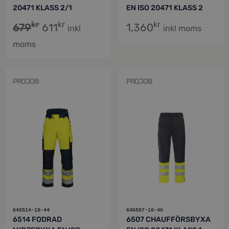
20471 KLASS 2/1
EN ISO 20471 KLASS 2
kr
kr
kr
679
611
1,360
inkl
inkl moms
moms
PROJOB
PROJOB
646514-10-44
646507-10-46
6514 FODRAD
6507 CHAUFFÖRSBYXA