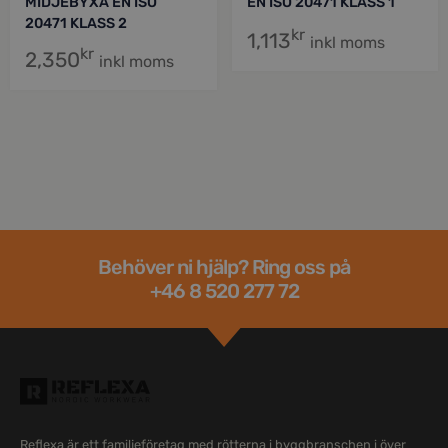
MIDJEBYXA EN ISO
EN ISO 20471 KLASS 1
20471 KLASS 2
kr
1,113
inkl moms
kr
2,350
inkl moms
Behöver ni hjälp? Ring oss på
+46 8 520 277 72
Reflexa är ett familjeföretag med rötterna i byggbranschen i över