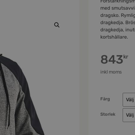
Förstärkningsma
med smutsavvi
dragsko. Rymli
dragkedja. Brö
dragkedja, inuti
kortshållare.
843
kr
inkl moms
Färg
Storlek