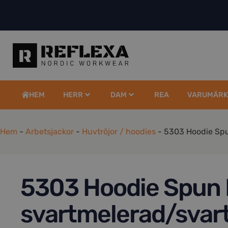
HEM
HERR
DAM
REA
VARUMÄRK
Hem
-
Arbetsjackor
-
Huvtröjor / hoodies
-
5303 Hoodie Spu
5303 Hoodie Spun
svartmelerad/svar