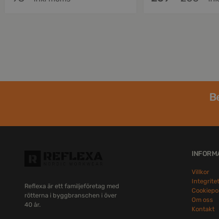
Be
INFORM
Villkor
Integrite
Reflexa är ett familjeföretag med
Cookiepo
rötterna i byggbranschen i över
Om oss
40 år.
Kontakt