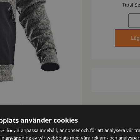
Tips! S
Lägg
plats använder cookies
s för att anpassa innehåll, annonser och för att analysera vår tra
in användning av vår webbplats med våra reklam- och analyspar