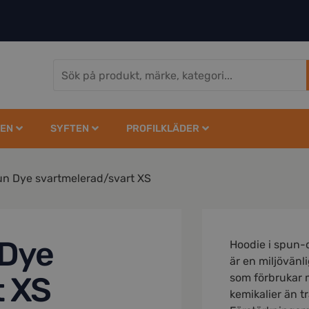
EN
SYFTEN
PROFILKLÄDER
n Dye svartmelerad/svart XS
 Dye
Hoodie i spun-
är en miljövänl
t XS
som förbrukar 
kemikalier än t