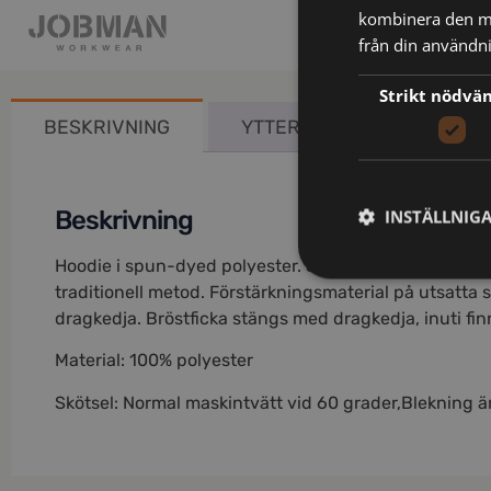
kombinera den me
från din användni
Strikt nödvä
BESKRIVNING
YTTERLIGARE INFORMATIO
INSTÄLLNIG
Beskrivning
Hoodie i spun-dyed polyester. Spun dye är en miljövä
traditionell metod. Förstärkningsmaterial på utsatta
dragkedja. Bröstficka stängs med dragkedja, inuti finn
Material: 100% polyester
Skötsel: Normal maskintvätt vid 60 grader,Blekning är i