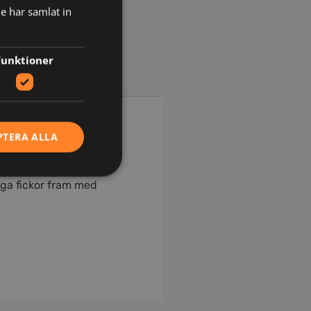
e har samlat in
Funktioner
PTERA ALLA
gi och kemikalier än
iga fickor fram med