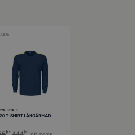
OJOB
020-5810-3
20 T-SHIRT LÅNGÄRMAD
kr
kr
55
444
inkl moms