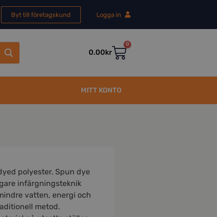
Byt till företagskund
Logga in
0
0.00
kr
MITT KONTO
dyed polyester. Spun dye
igare infärgningsteknik
mindre vatten, energi och
raditionell metod.