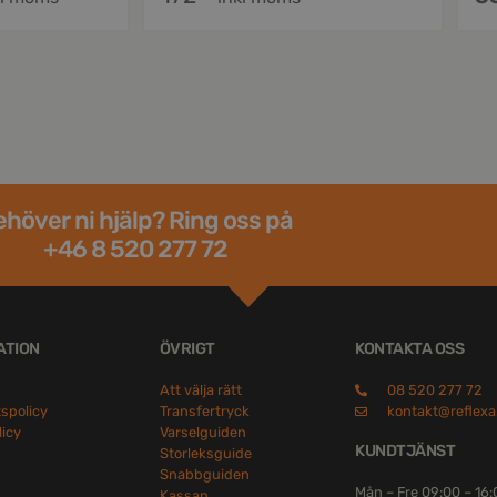
höver ni hjälp? Ring oss på
+46 8 520 277 72
ATION
ÖVRIGT
KONTAKTA OSS
Att välja rätt
08 520 277 72
tspolicy
Transfertryck
kontakt@reflexa
licy
Varselguiden
KUNDTJÄNST
Storleksguide
Snabbguiden
Mån – Fre 09:00 – 16
Kassan