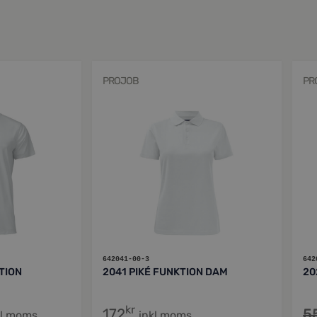
PROJOB
PR
642041-00-3
642
TION
2041 PIKÉ FUNKTION DAM
20
kr
172
5
kl moms
inkl moms