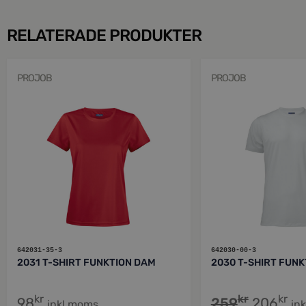
RELATERADE PRODUKTER
PROJOB
PROJOB
642031-35-3
642030-00-3
2031 T-SHIRT FUNKTION DAM
2030 T-SHIRT FUNK
kr
kr
kr
98
259
206
inkl moms
in