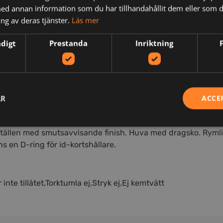
d annan information som du har tillhandahållit dem eller som d
ng av deras tjänster.
Läs mer
ndigt
Prestanda
Inriktning
N
AR
ACCE
nligare infärgningsteknik som förbrukar mindre vatten, ener
 ställen med smutsavvisande finish. Huva med dragsko. Ryml
s en D-ring för id-kortshållare.
nte tillåtet,Torktumla ej,Stryk ej,Ej kemtvätt