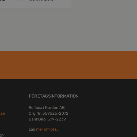
FÖRETAGSINFORMATION
Reflexa i Norden AB
.se
Org.Nr: 559526-2072
BankGiro: 579-2239
Läs
mer om oss
.
:00