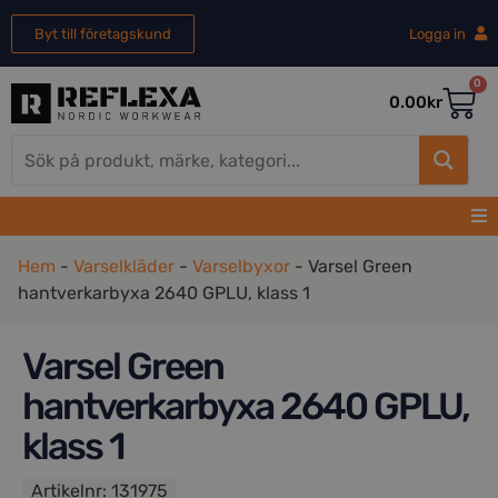
Byt till företagskund
Logga in
0
0.00
kr
Hem
-
Varselkläder
-
Varselbyxor
-
Varsel Green
hantverkarbyxa 2640 GPLU, klass 1
Varsel Green
hantverkarbyxa 2640 GPLU,
klass 1
Artikelnr:
131975