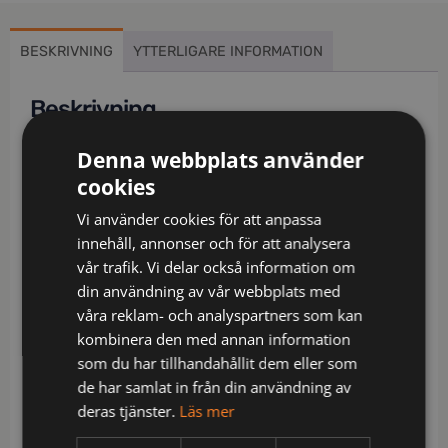
BESKRIVNING
YTTERLIGARE INFORMATION
Beskrivning
Återvunnen polyester och ekologisk bomull /
Denna webbplats använder
Miljödeklarerad (EPD) / Ribbstickade stretchpartier i
cookies
midjan / Dold knapp fram / 2 löst hängande
Vi använder cookies för att anpassa
CORDURA®-förstärkta spikfickor – den ena med 3
innehåll, annonser och för att analysera
mindre fickor och verktygshällor och den andra
vår trafik. Vi delar också information om
med extra ficka / 2 framfickor / 2 bakfickor / Dubbel
din användning av vår webbplats med
förstärkt grensöm / Hammarhank / CORDURA®-
våra reklam- och analyspartners som kan
förstärkt tumstocksficka med verktygsficka,
kombinera den med annan information
pennficka samt knapp och hälla för kniv / Benficka
som du har tillhandahållit dem eller som
med tryckknapp, ficka med lock och kardborrelås
de har samlat in från din användning av
samt D-ring / Knäfickor i CORDURA® med öppning
deras tjänster.
Läs mer
inifrån / Knäskydden i knäfickorna kan höjdjusteras
/ CORDURA®-förstärkning i benslut / Benlängden