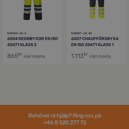
646504-10-3
646507-10-46
6504 REGNBYXOR EN ISO
6507 CHAUFFÖRSBYXA
20471 KLASS 2
EN ISO 20471 KLASS 1
kr
kr
865
1,113
inkl moms
inkl moms
Behöver ni hjälp? Ring oss på
+46 8 520 277 72