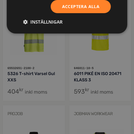
ACCEPTERA ALLA
INSTÄLLNIGAR
65532651-2100-2
646011-10-5
5326 T-shirt Varsel Gul
6011 PIKÉ EN ISO 20471
XXS
KLASS 3
kr
kr
404
593
inkl moms
inkl moms
PROJOB
JOBMAN WORKWEAR