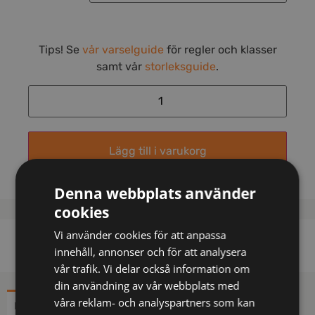
Tips! Se
vår varselguide
för regler och klasser
samt vår
storleksguide
.
Lägg till i varukorg
Denna webbplats använder
cookies
Vi använder cookies för att anpassa
innehåll, annonser och för att analysera
vår trafik. Vi delar också information om
din användning av vår webbplats med
våra reklam- och analyspartners som kan
BESKRIVNING
YTTERLIGARE INFORMATION