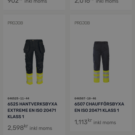
902
2,016
inkl moms
inkl moms
PROJOB
PROJOB
646525-11-44
646507-10-46
6525 HANTVERKSBYXA
6507 CHAUFFÖRSBYXA
EXTREME EN ISO 20471
EN ISO 20471 KLASS 1
KLASS 1
kr
1,113
inkl moms
kr
2,598
inkl moms