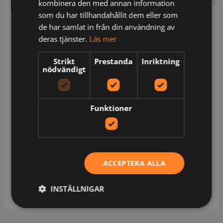
kombinera den med annan information
som du har tillhandahållit dem eller som
Beskrivning
de har samlat in från din användning av
deras tjänster.
Läs mer
2 framfickor med tryckknapp / 2 bakfickor, varav en
med lock och kardborrelås / D-ring vid linningen /
Strikt
Prestanda
Inriktning
Hammarhank / Benficka med lock, telefonficka med
nödvändigt
lock, D-ring och ID-kortsficka / CORDURA®-
förstärkt tumstocksficka med verktygsficka samt 2
knappar och hällor för kniv / Dubbel förstärkt
Funktioner
grensöm / Förböjda ben / Knäfickor i CORDURA®,
öppning inifrån och reglerbar höjd av knäskydden /
CORDURA®-förstärkta benslut / Godkänd enligt EN
ISO 20471 klass 1 och EN 14404 tillsammans med
knäskydd 124292 (9200 KP) / Godkänd efter 50
ACCEPTERA ALLA
tvättar / Testad för industritvätt enligt ISO 15797 /
OEKO-TEX®-certifierad.
INSTÄLLNIGAR