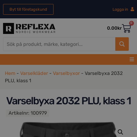
Byt till företagskund
Logga in
0
0.00
kr
Hem
-
Varselkläder
-
Varselbyxor
-
Varselbyxa 2032
PLU, klass 1
Varselbyxa 2032 PLU, klass 1
Artikelnr:
100979