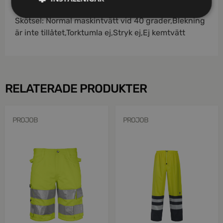
Material: 100% STAR polyester
Skötsel: Normal maskintvätt vid 40 grader,Blekning
är inte tillåtet,Torktumla ej,Stryk ej,Ej kemtvätt
RELATERADE PRODUKTER
PROJOB
PROJOB