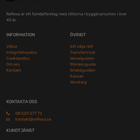
Reflexa är ett familjeföretag med rötterna i byggbranschen i över
40 år.
INFORMATION
ÖVRIGT
Villkor
Att välja rätt
Integritetspolicy
Transfertryck
Cookiepolicy
Varselguiden
Om oss
Storleksguide
Kontakt
Snabbguiden
Kassan
Varukorg
KONTAKTA OSS
08 520 277 72
kontakt@reflexa.se
KUNDTJÄNST