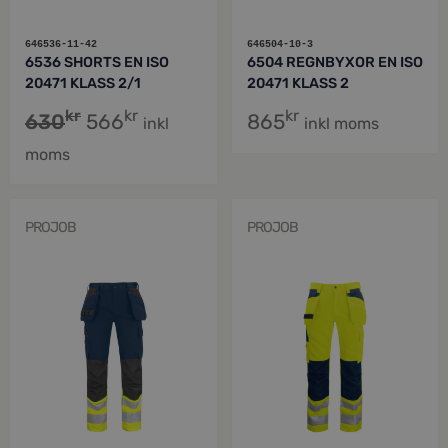
646536-11-42
646504-10-3
6536 SHORTS EN ISO
6504 REGNBYXOR EN ISO
20471 KLASS 2/1
20471 KLASS 2
kr
kr
kr
630
566
865
inkl
inkl moms
moms
PROJOB
PROJOB