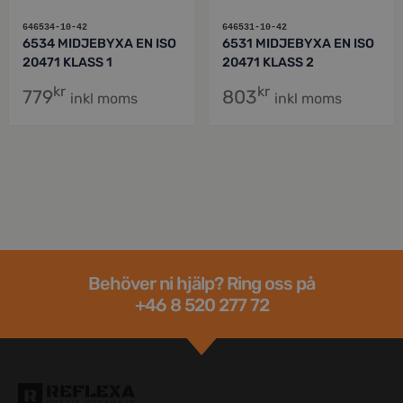
646534-10-42
646531-10-42
6534 MIDJEBYXA EN ISO
6531 MIDJEBYXA EN ISO
20471 KLASS 1
20471 KLASS 2
kr
kr
779
803
inkl moms
inkl moms
Behöver ni hjälp? Ring oss på
+46 8 520 277 72