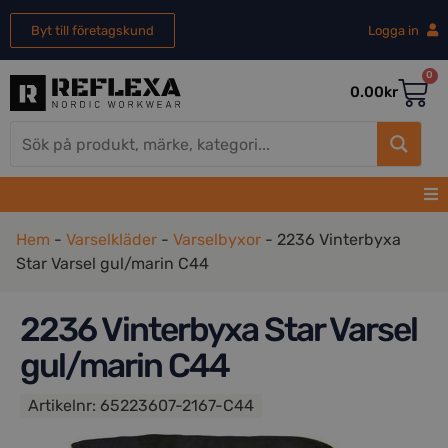
Byt till företagskund
Logga in
0
0.00
kr
Hem
-
Varselkläder
-
Varselbyxor
-
2236 Vinterbyxa
Star Varsel gul/marin C44
2236 Vinterbyxa Star Varsel
gul/marin C44
Artikelnr:
65223607-2167-C44